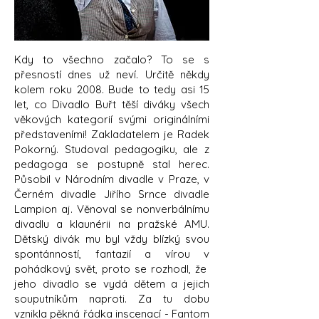
Kdy to všechno začalo? To se s
přesností dnes už neví. Určitě někdy
kolem roku 2008.
Bude to tedy asi 15
let, co Divadlo Buřt těší diváky všech
věkových kategorií svými originálními
představeními! Zakladatelem je Radek
Pokorný. Studoval pedagogiku, ale z
pedagoga se postupně stal herec.
Působil v Národním divadle v Praze, v
Černém divadle Jiřího Srnce divadle
Lampion aj. Věnoval se nonverbálnímu
divadlu a klaunérii na pražské AMU.
Dětský divák mu byl vždy blízký svou
spontánností, fantazií a vírou v
pohádkový svět, proto se rozhodl, že
jeho divadlo se vydá dětem a jejich
souputníkům naproti. Za tu dobu
vznikla pěkná řádka inscenací - Fantom