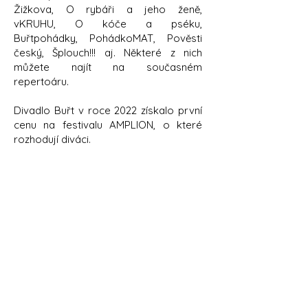
Žižkova, O rybáři a jeho ženě,
vKRUHU,
O kóče a pséku,
Buřtpohádky, PohádkoMAT, Pověsti
český, Šplouch!!! aj. Některé z nich
můžete najít na současném
repertoáru.
Divadlo Buřt v roce 2022 získalo první
cenu na festivalu AMPLION, o které
rozhodují diváci.